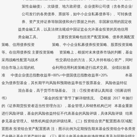
策性金融债）、次级债、地方政府债、企业债和公司债（含各类企业/
公司发行的各类债券、票据等，如中小企业私募债券等）、可转换债
券、资产支持证券等除国债和央行票据之外的、非国家信用的固定收
益类金融工具，以及法律法规或中国证监会允许基金投资的其他信用
类金融工具。 主要投资策略包括资产配置策略、债券类属配置
策略、信用债券投资 策略、中小企业私募债券投资策略、股票投资策略
等。在信用债券投 主要投资策略 资策略上，根据对未来债券市场的判断，基金
采用战略性配置与战术 性交易结合的方法，买入并持有核心资产，同时
结合市场上出现的机 会利用信用利差策略进行战术交易。 业绩比较基
准 中债企业债总指数收益率×80%+中债国债总指数收益率×20% 本基
金为债券型基金，其长期平均风险和预期收益率低于股票基金、 风险收益特征
混合基金，高于货币市场基金。 注：①投资者请认真阅读《招募说明
书》 “基金的投资”章节了解详细情况。 ②根据 2017 年施行
的《证券期货投资者适当性管理办法》，基金管理人和销售机构已对 本基金重新
进行风险评级，基金的风险收益特征不代表基金的风险评级，具体风险评级 结果
参见基金管理人、销售机构提供的评级结果。 (二) 投资组合资产配置图表/区域配
置图表 投资组合资产配置图表 注：图示比例为定期报告期末基金投资组合中各类资
产金额占基金总资产的比例。 (三) 最近十年基金每年的净值增长率及与同期业绩比