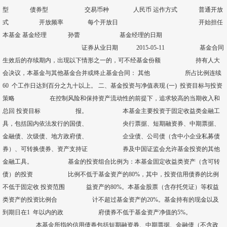
型 债券型 交易币种 人民币 运作方式 普通开放
式 开放频率 每个开放日 开始担任
本基金 基金经理 孙蕾 基金经理的日期
证券从业日期 2015-05-11 基金合同
生效后的存续期内，出现以下情形之一的，可不经基金份额 持有人大
会决议，本基金与其他基金合并或终止基金合同： 其他 所占比例连续
60 个工作日达到百分之九十以上。 二、基金投资与净值表现 (一) 投资目标与投资
策略 在控制风险和保持资产流动性的前提下，追求较高的当期收入和
总回 投资目标 报。 本基金主要投资于固定收益类金融工
具，包括国内依法发行的国债、 央行票据、短期融资券、中期票据、
金融债、次级债、地方政府债、 企业债、公司债（含中小企业私募债
券）、可转换债券、资产支持证 券及中国证监会允许基金投资的其他
金融工具。 基金的投资组合比例为：本基金固定收益类资产（含可转
债）的投资 比例不低于基金资产的80%，其中，投资信用债券的比例
不低于固定收 投资范围 益资产的80%。本基金股票（含存托凭证）等权益
类资产的投资比例合 计不超过基金资产的20%。基金持有的现金以及
到期日在1 年以内的政 府债券不低于基金资产净值的5%。
本基金所指的信用债券包括短期融资券、中期票据、金融债（不含政