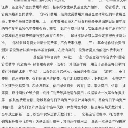
基金基金合同及招募说明书或其更 新。 注：①本基金交易
证券、基金等产生的费用和税负，按实际发生额从基金资产扣除。 ②管理费、托
管费为最新合同费率。 ③审计费用、信息披露费用为由基金整体承担的年费用金
额，非单个份额类别费用。上 表年费用金额为产品资料概要更新编制日所在年度
的当年度初始预估年费用金额，非实 际产生费用金额，实际由基金资产承担的审
计费和信息披露费可能与预估值存在差异， 最终实际金额以基金定期报告披露为
准。 ④销售服务费为最新合同费率，不含费率优惠。 （三） 基金运作综合费用
测算 若投资者认购/申购本基金份额，在持有期间，投资者需支出的运作费率如下
表： 基金运作综合费率（年化） 注：①基金运作综合费率=固定
管理费率+托管费率+销售服务费率（若有）+其他运作费 用合计占基金每日平均
资产净值的比例（年化），以百分比形式列示，保留到小数点后 （若有）、审计
费用、信息披露费、银行间账户维护费、银行汇划费等费用，不包括基 金交易产
生的证券交易费用、税金及附加、信用减值损失（若有）等。审计费用、信息 披
露费、银行间账户维护费、银行汇划费等其他运作费用，根据最近一次基金年报披
露 的其他费用金额，除以基金每日平均资产净值计算年费率。基金每日平均资产
净值=基 金每日资产净值合计/当年天数（保留两位小数，按当年自然天数计算，
当年成立的基 金，按当年实际运作天数计算）。 ②基金管理费率、托管费率、
销售服务费率（若有）为基金现行费率，其他运作费用以 最近一次基金年报披露