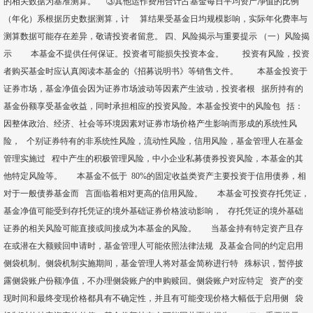
的相关数据为基准测算。 ③其他运作费用合计占基金每日平均资产净值的比例
（年化）系根据历史数据测算，计 算结果受基金日均规模影响，实际年化费率与
测算数据可能存在差异，敬请投资者留意。 四、风险揭示与重要提示 （一）风险揭
示 本基金不提供任何保证。投资者可能损失投资本金。 投资有风险，投资
者购买基金时应认真阅读本基金的《招募说明书》等销售文件。 本基金投资于
证券市场，基金净值会因为证券市场波动等因素产生波动，投资者根 据所持有的
基金份额享受基金收益，同时承担相应的投资风险。本基金投资中的风险包 括：
因整体政治、经济、社会等环境因素对证券市场价格产生影响而形成的系统性风
险， 个别证券特有的非系统性风险，流动性风险，信用风险，基金管理人在基金
管理实施过 程中产生的积极管理风险，中小企业私募债券投资风险，本基金的其
他特定风险等。 本基金不低于 80%的固定收益类资产主要投资于信用债券，相
对于一般债券基金而 言面临着相对更高的信用风险。 本基金可投资存托凭证，
基金净值可能受到存托凭证的境外基础证券价格波动影响， 存托凭证的境外基础
证券的相关风险可能直接或间接成为本基金的风险。 当基金持有特定资产且存
在或潜在大额赎回申请时，基金管理人可能依照法律法规 及基金合同的约定启用
侧袋机制。侧袋机制实施期间，基金管理人将对基金简称进行特 殊标识，暂停披
露侧袋账户份额净值，不办理侧袋账户的申购赎回。侧袋账户对应特定 资产的变
现时间和最终变现价格都具有不确定性，并且有可能变现价格大幅低于启用侧 袋