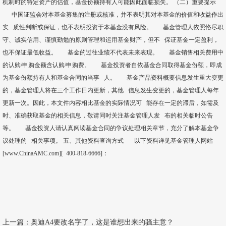
机制时的特定资产的估值，基金份额持有人可能因此面临损失。 （二）重要提示
中国证监会对本基金募集的注册或核准，并不表明其对本基金的价值和收益作出
实 质性判断或保证，也不表明投资于本基金没有风险。 基金管理人依照恪尽职
守、诚实信用、谨慎勤勉的原则管理和运用基金财产，但不 保证基金一定盈利，
也不保证最低收益。 基金的过往业绩不代表未来表现。 基金销售相关费用中
的认购/申购金额含认购/申购费。 基金投资者自依基金合同取得基金份额，即成
为基金份额持有人和基金合同的当事 人。 基金产品资料概要信息发生重大变更
的，基金管理人将在三个工作日内更新，其他 信息发生变更的，基金管理人每年
更新一次。因此，本文件内容相比基金的实际情况可 能存在一定的滞后，如需及
时、准确获取基金的相关信息，敬请同时关注基金管理人发 布的相关临时公告
等。 基金投资人请认真阅读基金合同的争议处理相关章节，充分了解本基金争
议处理的 相关事项。 五、其他资料查询方式 以下资料详见基金管理人网站
[www.ChinaAMC.com][ 400-818-6666]：
上一篇：
奥迪A4要改名字了，这是谁想出来的骚主意？