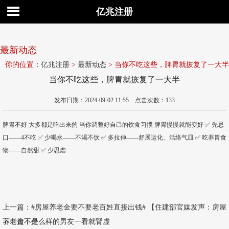
亿兆注册
最新动态
你的位置：
亿兆注册
>
最新动态
> 当你不吃这些，脾胃就拻复了一大半
当你不吃这些，脾胃就拻复了一大半
发布日期：2024-09-02 11:55 点击次数：133
脾胃不好 大多都是吃出来的 当你调整好自己的饮食习惯 脾胃慢慢就能变好 ✅ 先忌
口——4不吃 ✅ 少喝水——不渴不饮 ✅ 多拉伸——舒展运化、活络气皿 ✅ 吃养胃食
物——自然甜 ✅ 少思虑
上一篇：
#房屋养老金要不要老百姓直接出钱# 【住建部官媒发声：房屋
养老金不是
下一篇：
什么样的男友一看就腎虚